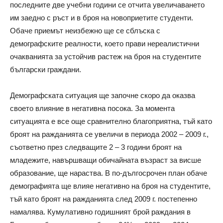
последните две учебни години се отчита увеличаването
им заедно с ръст и в броя на новоприетите студенти.
Обаче приемът неизбежно ще се сблъска с
демографските реалности, което прави нереалистични
очакванията за устойчив растеж на броя на студентите
български граждани.
Демографската ситуация ще започне скоро да оказва
своето влияние в негативна посока. За момента
ситуацията е все още сравнително благоприятна, тъй като
броят на ражданията се увеличи в периода 2002 – 2009 г.,
съответно през следващите 2 – 3 години броят на
младежите, навършващи обичайната възраст за висше
образование, ще нараства. В по-дългосрочен план обаче
демографията ще влияе негативно на броя на студентите,
тъй като броят на ражданията след 2009 г. постепенно
намалява. Кумулативно годишният брой раждания в