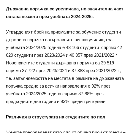
Държавна поръчка се увеличава, но значителна част
остава незаета през учебната 2024-2025г.
Утвърденият брой на приеманите за обучение студенти
държавна поръчка в държавните висши училища за
учебната 2024/2025 година е 43 166 студенти спрямо 42
629 студенти през 2023/2024 и 40 357 през 2021/2022 г.
Новоприетите студенти държавна поръчка са 39 519
спрямо 37 722 през 2023/2024 и 37 383 през 2021/2022 г.,
т.е. запълняемостта на местата в рамките на държавната
поръчка средно за всички направления е 92% през
учебната 2024/2025 година спрямо 87-88% през
предходните две години и 93% преди три години.
Различия в структурата на студентите по пол
Жените преобладават като дял от общия брой студенти –