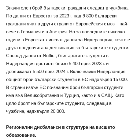
Значителен брой български граждани следват в чужбина.
По данни от Евростат за 2023 г. над 9 800 български
граждани учат в други страни от Европейския съюз – най-
вече в Германия и в Австрия. Но за последните няколко
години в Евростат липсват данни за Нидерландия, която е
друга предпочитана дестинация за българските студенти.
Според данни от Nuffic , българските студенти в
Нидерландия достигат близо 5 400 през 2023 г. и
доближават 5 500 през 2024 г. Включвайки Нидерландия,
общият брой български студенти в ЕС надхвърля 15 000.
В страни извън ЕС по-значим брой български студенти
има във Великобритания и Турция, както и в САЩ. Като
цяло броят на българските студенти, следващи в
чужбина, надхвърля 20 000.
Регионални дисбаланси в структура на висшето
образование.