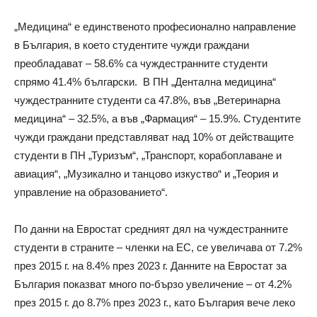
„Медицина“ е единственото професионално направление
в България, в което студентите чужди граждани
преобладават – 58.6% са чуждестранните студенти
спрямо 41.4% български. В ПН „Дентална медицина“
чуждестранните студенти са 47.8%, във „Ветеринарна
медицина“ – 32.5%, а във „Фармация“ – 15.9%. Студентите
чужди граждани представляват над 10% от действащите
студенти в ПН „Туризъм“, „Транспорт, корабоплаване и
авиация“, „Музикално и танцово изкуство“ и „Теория и
управление на образованието“.
По данни на Евростат средният дял на чуждестранните
студенти в страните – членки на ЕС, се увеличава от 7.2%
през 2015 г. на 8.4% през 2023 г. Данните на Евростат за
България показват много по-бързо увеличение – от 4.2%
през 2015 г. до 8.7% през 2023 г., като България вече леко