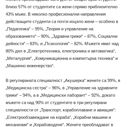
близо 57% от студентите са жени спрямо приблизително
43% мъже. В няколко професионални направления
действащите студенти са почти изцяло жени – особено в
„Педагогика“ – 95%, „Теория и управление на
образованието“ – 90%, „Здравни грижи“ – 87%, Социални
дейности“ – 83%, и „Психология“ – 82%. Мъжете имат над
80% дял в „Електротехника, електроника и автоматика“,
„Металургия“, „Комуникационна и компютърна техника“ и
„Машинно инженерство“.
В регулираната специалност „Акушерка“ жените са 99%, в
„Медицинска сестра“ – 96%, в „Управление на здравните
грижи“ – 94%, а в „Медицински лаборант“ – 92%, докато
мъжете са над 90% от студентите в три регулирани
специалности от „Транспорт, корабоплаване и авиация“:
„Електрообзавеждане на кораба“, „Корабни машини и
механизми“ и „Корабоводене“. Жените преобладават в