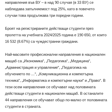
направления във ВУ – в над 90 случая (в 33 ВУ) се
наблюдава запълняемост под 25%, като в повечето
случаи това продължава три поредни години.
Броят на регистрираните действащи студенти през
пролетта на учебната 2024/2025 година е 190 650, от които
16 532 (8.67%) са чуждестранни граждани.
Най-масовите професионални направления в национален
мащаб са „Икономика“, „Педагогика“, „Медицина“,
„Администрация и управление“, „Педагогика на
обучението по …“, „Комуникационна и компютърна
техника“, „Информатика и компютърни науки“ и „Право“. В
тези осем направления се обучават над половината
действащи студенти в национален мащаб. В останалите
44 направления се обучават общо по-малко от половината
студенти в страната.