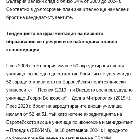
България бележи спад с близо 34% от 2009 до 2024 г.
Съответно в дългосрочен план значително ще намалее и
броят на кандидат-студентите.
Тенденцията на фрагментация на висшето
образование се пречупи и се наблюдава плавна
консолидация
През 2009 г. в България имаше 50 акредитирани висши
училища, но за едно десетилетие броят им се увеличи до
52 заради откриването на Европейския политехнически
университет – Перник (2010 г.) и Висшето военновъздушно
училище „Георги Бенковски“ – Долна Митрополия (2019 г.).
През 2023 г. броят на акредитираните висши училища
намаля от 52 на 51, тъй като изтече акредитацията на
Европейското висше училище по икономика и мениджмънт
– Пловдив (ЕВУИМ). На 18 септември 2024 г. Народното
събрание прие Решение за закриване на ЕВУИМ.