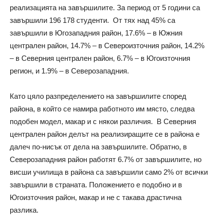
реализацията на завършилите. За период от 5 години са
завършили 196 178 студенти. От тях над 45% са
завършили в Югозападния район, 17.6% – в Южния
централен район, 14.7% – в Североизточния район, 14.2%
– в Северния централен район, 6.7% – в Югоизточния
регион, и 1.9% – в Северозападния.
Като цяло разпределението на завършилите според
района, в който се намира работното им място, следва
подобен модел, макар и с някои различия. В Северния
централен район делът на реализиращите се в района е
далеч по-нисък от дела на завършилите. Обратно, в
Северозападния район работят 6.7% от завършилите, но
висши училища в района са завършили само 2% от всички
завършили в страната. Положението е подобно и в
Югоизточния район, макар и не с такава драстична
разлика.