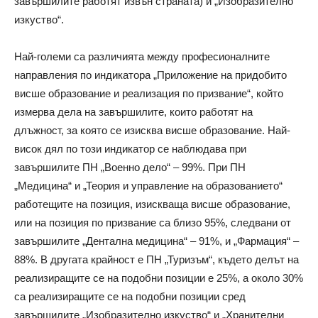
завършилите работят извън страната) и „Изобразително
изкуство“.
Най-големи са различията между професионалните
направления по индикатора „Приложение на придобито
висше образование и реализация по призвание“, който
измерва дела на завършилите, които работят на
длъжност, за която се изисква висше образование. Най-
висок дял по този индикатор се наблюдава при
завършилите ПН „Военно дело“ – 99%. При ПН
„Медицина“ и „Теория и управление на образованието“
работещите на позиция, изискваща висше образование,
или на позиция по призвание са близо 95%, следвани от
завършилите „Дентална медицина“ – 91%, и „Фармация“ –
88%. В другата крайност е ПН „Туризъм“, където делът на
реализиращите се на подобни позиции е 25%, а около 30%
са реализиращите се на подобни позиции сред
завършилите „Изобразително изкуство“ и „Хранителни