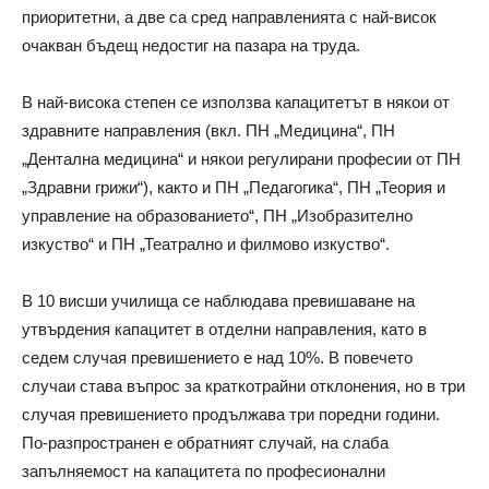
приоритетни, а две са сред направленията с най-висок
очакван бъдещ недостиг на пазара на труда.
В най-висока степен се използва капацитетът в някои от
здравните направления (вкл. ПН „Медицина“, ПН
„Дентална медицина“ и някои регулирани професии от ПН
„Здравни грижи“), както и ПН „Педагогика“, ПН „Теория и
управление на образованието“, ПН „Изобразително
изкуство“ и ПН „Театрално и филмово изкуство“.
В 10 висши училища се наблюдава превишаване на
утвърдения капацитет в отделни направления, като в
седем случая превишението е над 10%. В повечето
случаи става въпрос за краткотрайни отклонения, но в три
случая превишението продължава три поредни години.
По-разпространен е обратният случай, на слаба
запълняемост на капацитета по професионални