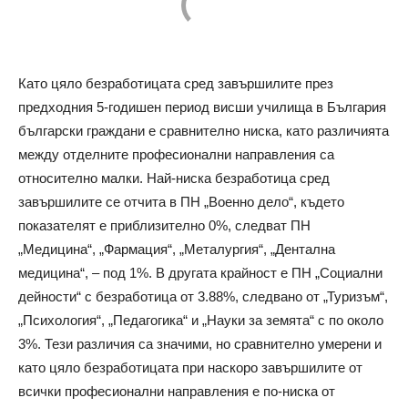
Като цяло безработицата сред завършилите през
предходния 5-годишен период висши училища в България
български граждани е сравнително ниска, като различията
между отделните професионални направления са
относително малки. Най-ниска безработица сред
завършилите се отчита в ПН „Военно дело“, където
показателят е приблизително 0%, следват ПН
„Медицина“, „Фармация“, „Металургия“, „Дентална
медицина“, – под 1%. В другата крайност е ПН „Социални
дейности“ с безработица от 3.88%, следвано от „Туризъм“,
„Психология“, „Педагогика“ и „Науки за земята“ с по около
3%. Тези различия са значими, но сравнително умерени и
като цяло безработицата при наскоро завършилите от
всички професионални направления е по-ниска от