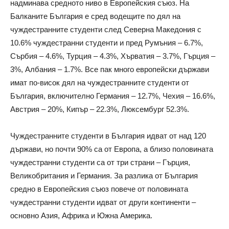
надминава средното ниво в Европейския съюз. На
Балканите България е сред водещите по дял на
чуждестранните студенти след Северна Македония с
10.6% чуждестранни студенти и пред Румъния – 6.7%,
Сърбия – 4.6%, Турция – 4.3%, Хърватия – 3.7%, Гърция –
3%, Албания – 1.7%. Все пак много европейски държави
имат по-висок дял на чуждестранните студенти от
България, включително Германия – 12.7%, Чехия – 16.6%,
Австрия – 20%, Кипър – 22.3%, Люксембург 52.3%.
Чуждестранните студенти в България идват от над 120
държави, но почти 90% са от Европа, а близо половината
чуждестранни студенти са от три страни – Гърция,
Великобритания и Германия. За разлика от България
средно в Европейския съюз повече от половината
чуждестранни студенти идват от други континенти –
основно Азия, Африка и Южна Америка.