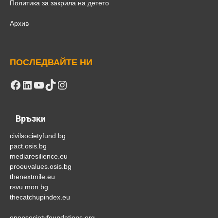
Политика за закрила на детето
Архив
ПОСЛЕДВАЙТЕ НИ
Facebook
LinkedIn
YouTube
TikTok
Instagram
Връзки
civilsocietyfund.bg
pact.osis.bg
mediaresilience.eu
proeuvalues.osis.bg
thenextmile.eu
rsvu.mon.bg
thecatchupindex.eu
opensocietyfoundations.org