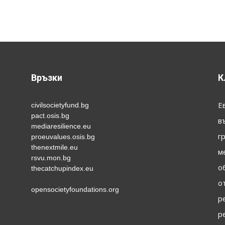
Връзки
К
Е
civilsocietyfund.bg
pact.osis.bg
в
mediaresilience.eu
г
proeuvalues.osis.bg
thenextmile.eu
м
rsvu.mon.bg
о
thecatchupindex.eu
о
opensocietyfoundations.org
р
р