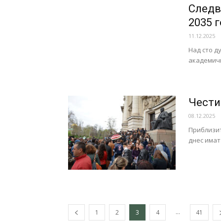
Следв
2035 
11.12.2025
Над сто д
академичн
Чести
08.12.2025
Приблизит
днес имат
...
1
2
3
4
41