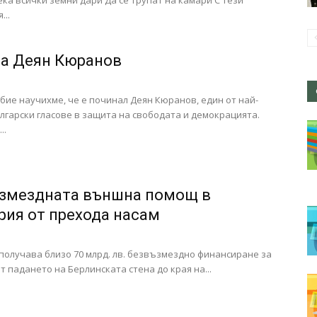
ка всички земни дари Да се трупат на камари С тези
...
а Деян Кюранов
бие научихме, че е починал Деян Кюранов, един от най-
лгарски гласове в защита на свободата и демокрацията.
..
змездната външна помощ в
рия от прехода насам
получава близо 70 млрд. лв. безвъзмездно финансиране за
т падането на Берлинската стена до края на...