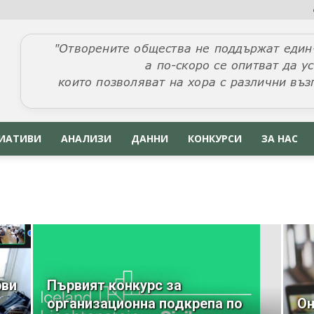
ИАТИВИ
АНАЛИЗИ
ДАННИ
КОНКУРСИ
ЗА НАС
рви
Първият конкурс за
организационна подкрепа по
Он