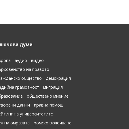
лючови думи
вропа
аудио
видео
ърховенство на правото
ражданско общество
демокрация
едийна грамотност
миграция
бразование
обществено мнение
творени данни
правна помощ
ейтинг на университетите
еч на омразата
ромско включване