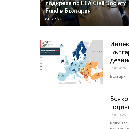
подкрепа по EEA Civil Society
Fund в България
04.08.2026
Индек
Бълга
дезин
21.01.2026
България 
Всяко
годин
14.01.2026
Всяко зло