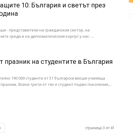
ащите 10: България и светът през
година
уши - представители на гражданския сектор, на
ите среди и на дипломатическия корпус у нас -...
т празник на студентите в България
елно 190 000 студенти от 51 български висши училища
 празник. Всеки трети от тях е студент първо поколение,...
страница 3 от 41