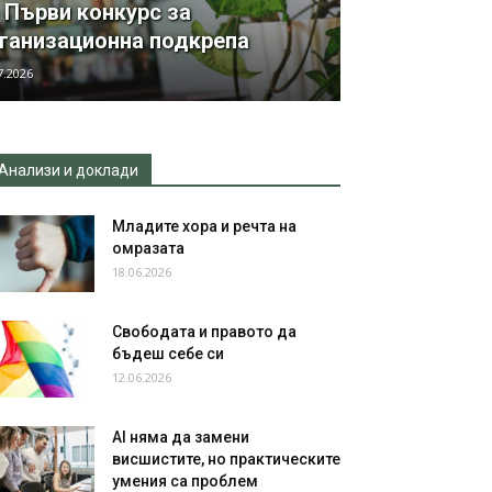
 Първи конкурс за
ганизационна подкрепа
7.2026
Анализи и доклади
Младите хора и речта на
омразата
18.06.2026
Свободата и правото да
бъдеш себе си
12.06.2026
AI няма да замени
висшистите, но практическите
умения са проблем