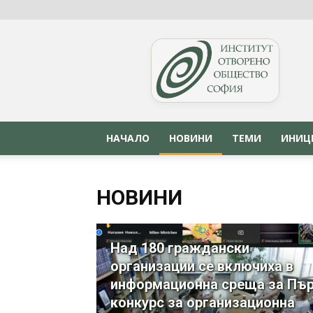
OSIS.BG
НАЧАЛО
НОВИНИ
ТЕМИ
ИНИЦ
НОВИНИ
Над 180 граждански
организации се включиха в
информационна среща за Пъ
конкурс за организационна