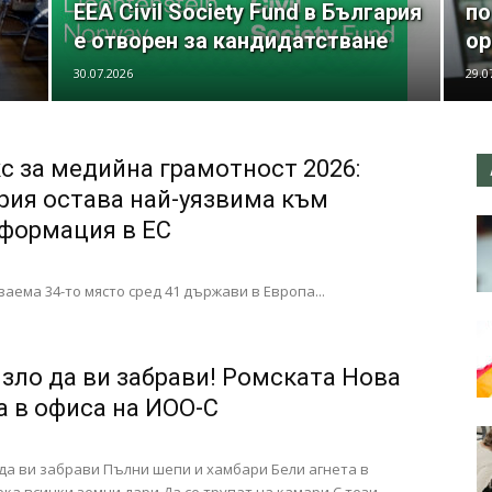
EEA Civil Society Fund в България
по
e отворен за кандидатстване
ор
30.07.2026
29.0
с за медийна грамотност 2026:
рия остава най-уязвима към
формация в ЕС
заема 34-то място сред 41 държави в Европа...
 зло да ви забрави! Ромската Нова
а в офиса на ИОО-С
 да ви забрави Пълни шепи и хамбари Бели агнета в