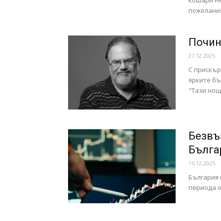
кошари Не
пожелания
Почин
27.12.2025
С прискър
ярките бъ
"Тази нощ.
Безвъ
Бълга
15.12.2025
България 
периода о