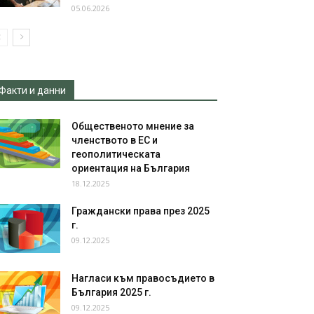
05.06.2026
Факти и данни
Общественото мнение за
членството в ЕС и
геополитическата
ориентация на България
18.12.2025
Граждански права през 2025
г.
09.12.2025
Нагласи към правосъдието в
България 2025 г.
09.12.2025